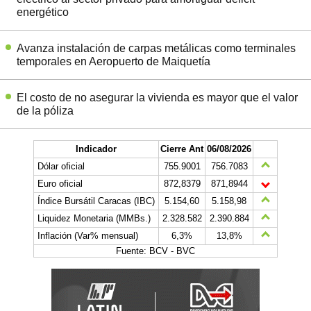
energético
Avanza instalación de carpas metálicas como terminales
temporales en Aeropuerto de Maiquetía
El costo de no asegurar la vivienda es mayor que el valor
de la póliza
Indicador
Cierre Ant
06/08/2026
Dólar oficial
755.9001
756.7083
Euro oficial
872,8379
871,8944
Índice Bursátil Caracas (IBC)
5.154,60
5.158,98
Liquidez Monetaria (MMBs.)
2.328.582
2.390.884
Inflación (Var% mensual)
6,3%
13,8%
Fuente: BCV - BVC