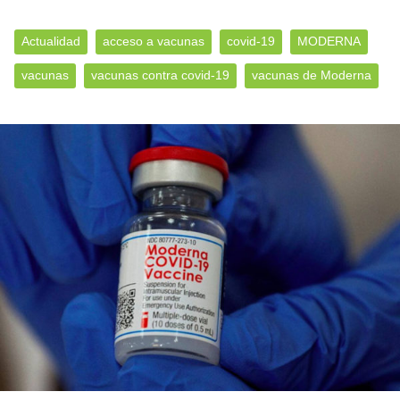
Actualidad
acceso a vacunas
covid-19
MODERNA
vacunas
vacunas contra covid-19
vacunas de Moderna