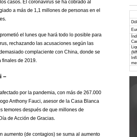
los casos. El coronavirus se ha cobrado al
iado a más de 1,1 millones de personas en el
es.
Dól
Eur
 prometió el lunes que hará todo lo posible para
Índ
Car
virus, rechazando las acusaciones según las
Liq
 demasiado complaciente con China, donde se
(M
Inf
a finales de 2019.
me
i –
 afectado por la pandemia, con más de 267.000
logo Anthony Fauci, asesor de la Casa Blanca
us temores después de que millones de
Día de Acción de Gracias.
n aumento (de contagios) se suma al aumento