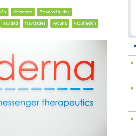
ción
diciembre
Estados Unidos
navidad
Navidades
vacuna
vacunación
A