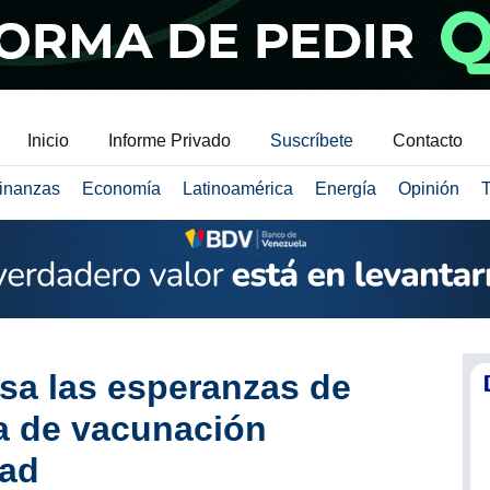
Inicio
Informe Privado
Suscríbete
Contacto
inanzas
Economía
Latinoamérica
Energía
Opinión
T
sa las esperanzas de
a de vacunación
dad