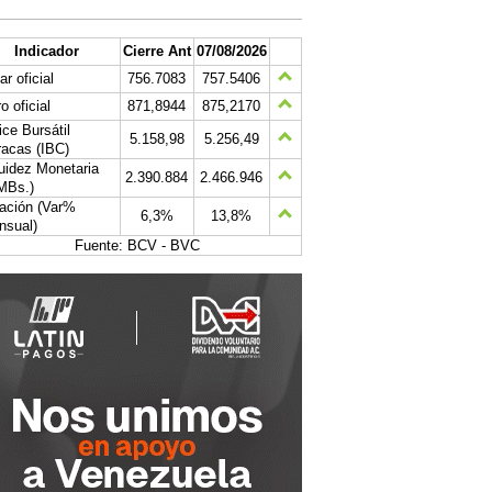
Indicador
Cierre Ant
07/08/2026
ar oficial
756.7083
757.5406
o oficial
871,8944
875,2170
ice Bursátil
5.158,98
5.256,49
acas (IBC)
uidez Monetaria
2.390.884
2.466.946
MBs.)
lación (Var%
6,3%
13,8%
nsual)
Fuente: BCV - BVC