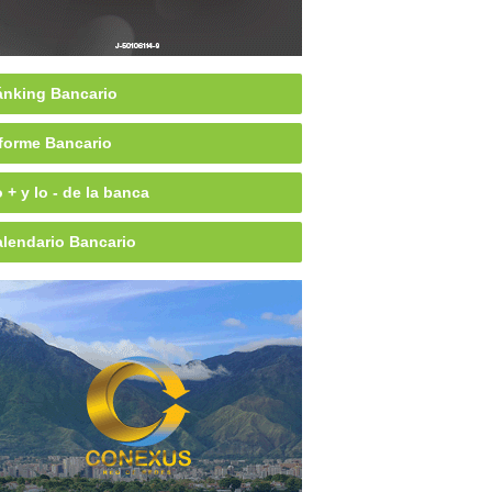
nking Bancario
forme Bancario
 + y lo - de la banca
lendario Bancario