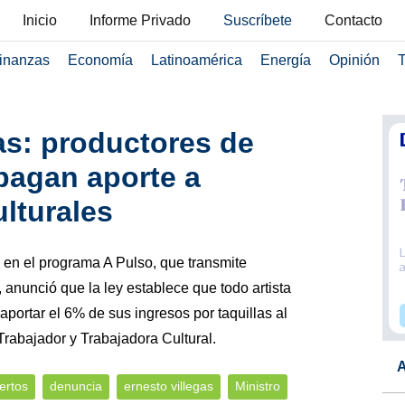
Inicio
Informe Privado
Suscríbete
Contacto
inanzas
Economía
Latinoamérica
Energía
Opinión
T
gas: productores de
pagan aporte a
ulturales
 en el programa A Pulso, que transmite
anunció que la ley establece que todo artista
aportar el 6% de sus ingresos por taquillas al
rabajador y Trabajadora Cultural.
A
ertos
denuncia
ernesto villegas
Ministro