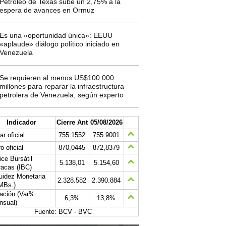
Petróleo de Texas sube un 2,75% a la
espera de avances en Ormuz
Es una «oportunidad única»: EEUU
«aplaude» diálogo político iniciado en
Venezuela
Se requieren al menos US$100.000
millones para reparar la infraestructura
petrolera de Venezuela, según experto
Indicador
Cierre Ant
05/08/2026
ar oficial
755.1552
755.9001
o oficial
870,0445
872,8379
ice Bursátil
5.138,01
5.154,60
acas (IBC)
uidez Monetaria
2.328.582
2.390.884
MBs.)
lación (Var%
6,3%
13,8%
nsual)
Fuente: BCV - BVC