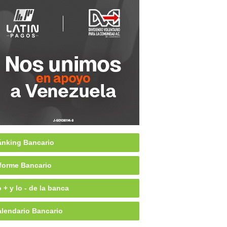
nking Bancario
forme Bancario
 + y lo - de la banca
lendario Bancario