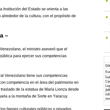
a Institución del Estado se orienta a las
lrededor de la cultura, con el propósito de
a –
Venezolano, el ministro aseveró que el
pública para ejercer sus competencias
Dól
Eur
ural Venezolano tiene sus competencias
Índ
Car
 con competencia en el área del patrimonio en
Liq
l traslado de la estatua de María Lionza desde
(M
Inf
uela a la montaña de Sorte en Yaracuy.
me
los bienes culturales públicos o privados,