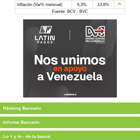
Inflación (Var% mensual)
6,3%
13,8%
Fuente: BCV - BVC
Ránking Bancario
Informe Bancario
Lo + y lo - de la banca