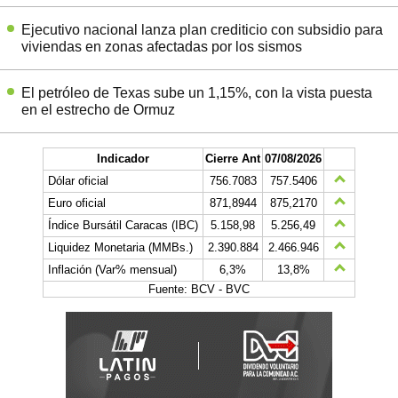
Ejecutivo nacional lanza plan crediticio con subsidio para
viviendas en zonas afectadas por los sismos
El petróleo de Texas sube un 1,15%, con la vista puesta
en el estrecho de Ormuz
Indicador
Cierre Ant
07/08/2026
Dólar oficial
756.7083
757.5406
Euro oficial
871,8944
875,2170
Índice Bursátil Caracas (IBC)
5.158,98
5.256,49
Liquidez Monetaria (MMBs.)
2.390.884
2.466.946
Inflación (Var% mensual)
6,3%
13,8%
Fuente: BCV - BVC