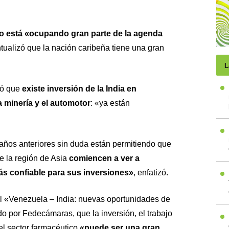
co está «ocupando gran parte de la agenda
tualizó que la nación caribeña tiene una gran
L
ró que
existe inversión de la India en
 minería y el automotor
: «ya están
 años anteriores sin duda están permitiendo que
de la región de Asia
comiencen a ver a
s confiable para sus inversiones»
, enfatizó.
l «Venezuela – India: nuevas oportunidades de
o por Fedecámaras, que la inversión, el trabajo
 el sector farmacéutico
«puede ser una gran