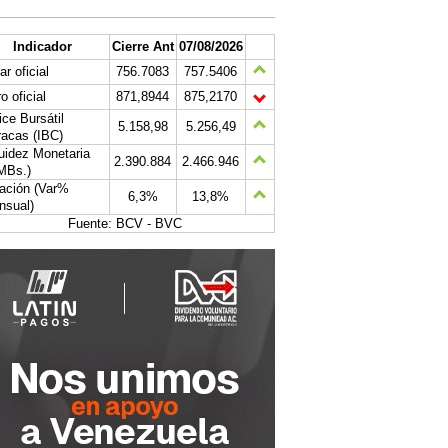
Indicador
Cierre Ant
07/08/2026
ar oficial
756.7083
757.5406
o oficial
871,8944
875,2170
ice Bursátil
5.158,98
5.256,49
acas (IBC)
uidez Monetaria
2.390.884
2.466.946
MBs.)
lación (Var%
6,3%
13,8%
nsual)
Fuente: BCV - BVC