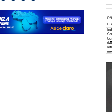
Dól
Eur
Índ
Car
Liq
(M
Inf
me