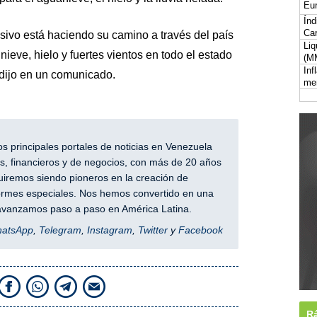
Eur
Índ
Car
ivo está haciendo su camino a través del país
Liq
 nieve, hielo y fuertes vientos en todo el estado
(M
Inf
 dijo en un comunicado.
me
 principales portales de noticias en Venezuela
, financieros y de negocios, con más de 20 años
iremos siendo pioneros en la creación de
nformes especiales. Nos hemos convertido en una
y avanzamos paso a paso en América Latina.
hatsApp
,
Telegram
,
Instagram
,
Twitter
y
Facebook
Rá