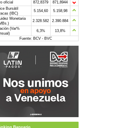
o oficial
872,8379
871,8944
ice Bursátil
5.154,60
5.158,98
acas (IBC)
uidez Monetaria
2.328.582
2.390.884
MBs.)
lación (Var%
6,3%
13,8%
nsual)
Fuente: BCV - BVC
nking Bancario