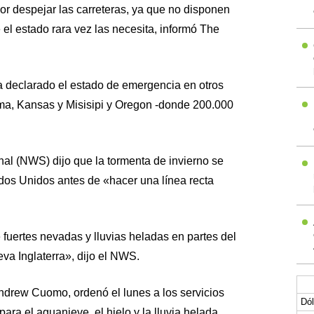
or despejar las carreteras, ya que no disponen
el estado rara vez las necesita, informó The
 declarado el estado de emergencia en otros
a, Kansas y Misisipi y Oregon -donde 200.000
nal (NWS) dijo que la tormenta de invierno se
dos Unidos antes de «hacer una línea recta
fuertes nevadas y lluvias heladas en partes del
va Inglaterra», dijo el NWS.
drew Cuomo, ordenó el lunes a los servicios
Dól
ra el aguanieve, el hielo y la lluvia helada.