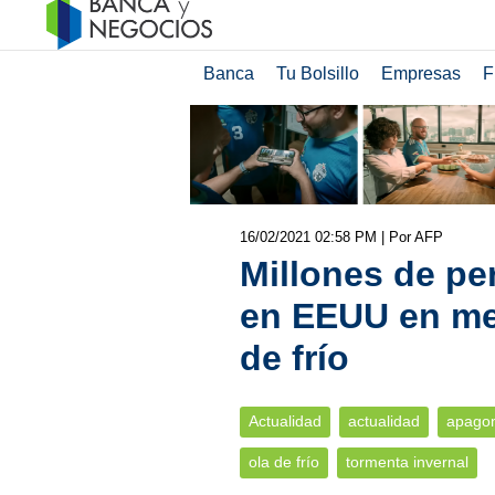
Banca
Tu Bolsillo
Empresas
F
16/02/2021 02:58 PM
| Por AFP
Millones de pe
en EEUU en med
de frío
Actualidad
actualidad
apago
ola de frío
tormenta invernal