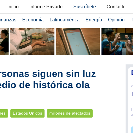
Inicio
Informe Privado
Suscríbete
Contacto
inanzas
Economía
Latinoamérica
Energía
Opinión
T
rsonas siguen sin luz
io de histórica ola
nes
Estados Unidos
millones de afectados