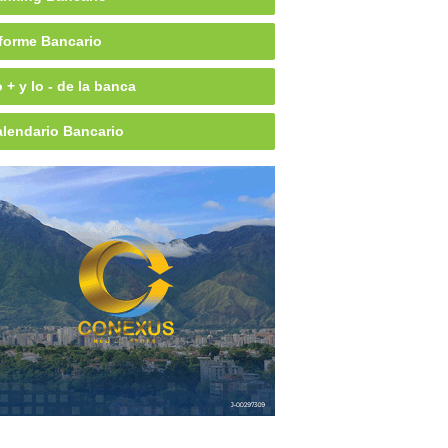
forme Bancario
 + y lo - de la banca
lendario Bancario