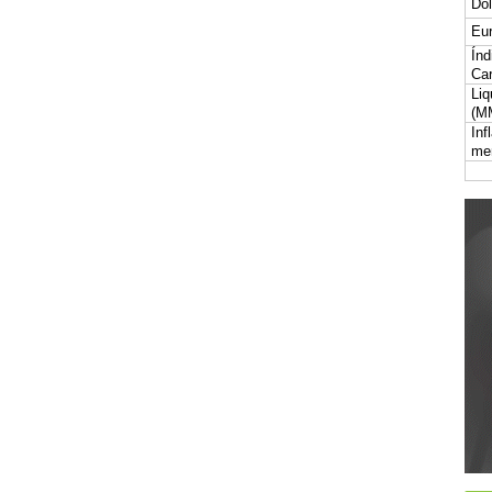
Dól
Eur
Índ
Car
Liq
(M
Inf
me