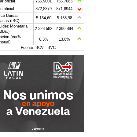
ar oficial
755.9001
756.7083
o oficial
872,8379
871,8944
ice Bursátil
5.154,60
5.158,98
acas (IBC)
uidez Monetaria
2.328.582
2.390.884
MBs.)
lación (Var%
6,3%
13,8%
nsual)
Fuente: BCV - BVC