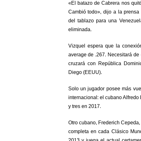
«El batazo de Cabrera nos quitó
Cambió todo», dijo a la prensa
del tablazo para una Venezue
eliminada.
Vizquel espera que la conexión 
average de .267. Necesitará de 
cruzará con República Domini
Diego (EEUU).
Solo un jugador posee más vuel
internacional: el cubano Alfredo
y tres en 2017.
Otro cubano, Frederich Cepeda,
completa en cada Clásico Mund
2013 y juega el actual certame