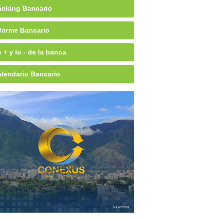
nking Bancario
forme Bancario
 + y lo - de la banca
lendario Bancario