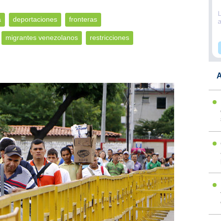
a
deportaciones
fronteras
migrantes venezolanos
restricciones
A