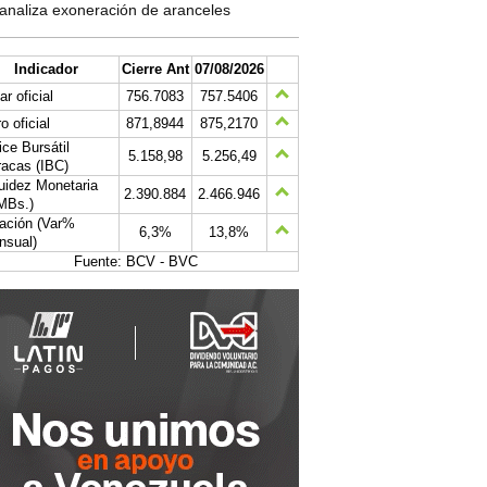
analiza exoneración de aranceles
Indicador
Cierre Ant
07/08/2026
ar oficial
756.7083
757.5406
o oficial
871,8944
875,2170
ice Bursátil
5.158,98
5.256,49
acas (IBC)
uidez Monetaria
2.390.884
2.466.946
MBs.)
lación (Var%
6,3%
13,8%
nsual)
Fuente: BCV - BVC