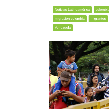
Noticias Latinoamérica
colombi
migración colombia
migrantes
Venezuela