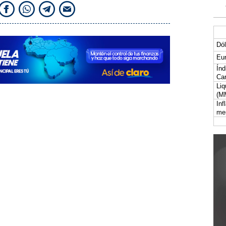
Dól
Eur
Índ
Car
Liq
(M
Inf
me