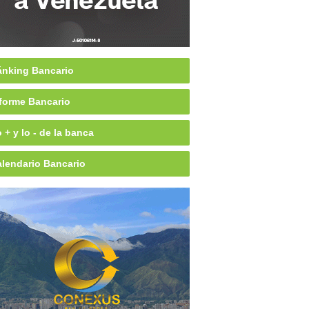
nking Bancario
forme Bancario
 + y lo - de la banca
lendario Bancario