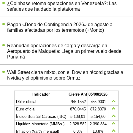
¿Coinbase retoma operaciones en Venezuela?: Las
señales que ha dado la plataforma
Pagan «Bono de Contingencia 2026» de agosto a
familias afectadas por los terremotos (+Monto)
Reanudan operaciones de carga y descarga en
Aeropuerto de Maiquetía: Llega un primer vuelo desde
Panamá
Wall Street cierra mixto, con el Dow en récord gracias a
Nvidia y el optimismo sobre Ormuz
Indicador
Cierre Ant
05/08/2026
Dólar oficial
755.1552
755.9001
Euro oficial
870,0445
872,8379
Índice Bursátil Caracas (IBC)
5.138,01
5.154,60
Liquidez Monetaria (MMBs.)
2.328.582
2.390.884
Inflación (Var% mensual)
6,3%
13,8%