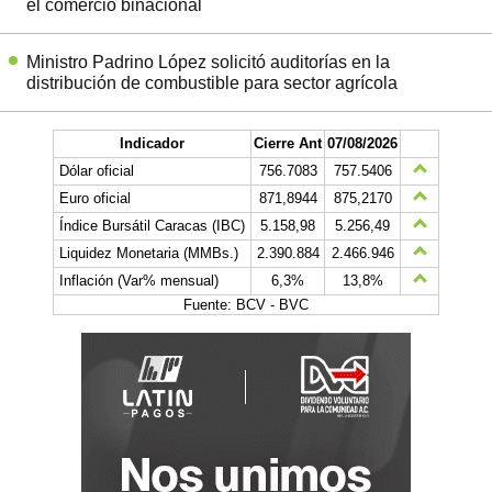
el comercio binacional
Ministro Padrino López solicitó auditorías en la
distribución de combustible para sector agrícola
Indicador
Cierre Ant
07/08/2026
Dólar oficial
756.7083
757.5406
Euro oficial
871,8944
875,2170
Índice Bursátil Caracas (IBC)
5.158,98
5.256,49
Liquidez Monetaria (MMBs.)
2.390.884
2.466.946
Inflación (Var% mensual)
6,3%
13,8%
Fuente: BCV - BVC