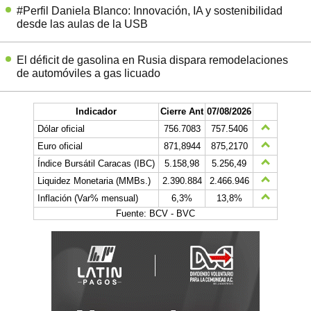
#Perfil Daniela Blanco: Innovación, IA y sostenibilidad
desde las aulas de la USB
El déficit de gasolina en Rusia dispara remodelaciones
de automóviles a gas licuado
Indicador
Cierre Ant
07/08/2026
Dólar oficial
756.7083
757.5406
Euro oficial
871,8944
875,2170
Índice Bursátil Caracas (IBC)
5.158,98
5.256,49
Liquidez Monetaria (MMBs.)
2.390.884
2.466.946
Inflación (Var% mensual)
6,3%
13,8%
Fuente: BCV - BVC