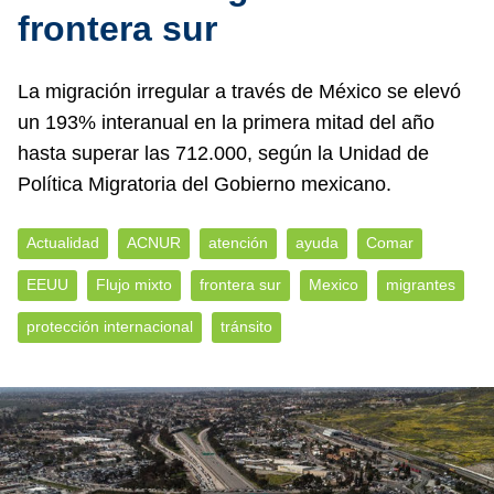
frontera sur
La migración irregular a través de México se elevó
un 193% interanual en la primera mitad del año
hasta superar las 712.000, según la Unidad de
Política Migratoria del Gobierno mexicano.
Actualidad
ACNUR
atención
ayuda
Comar
EEUU
Flujo mixto
frontera sur
Mexico
migrantes
protección internacional
tránsito