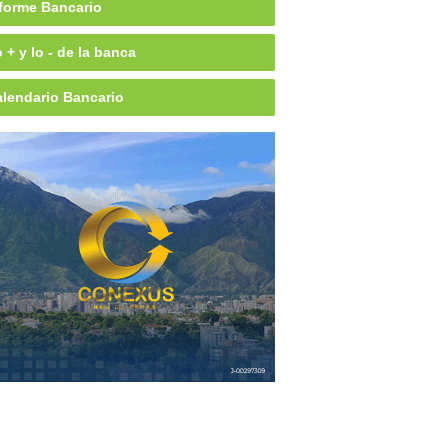
forme Bancario
 + y lo - de la banca
lendario Bancario