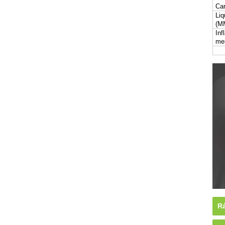
Car
Liq
(M
Inf
me
Rá