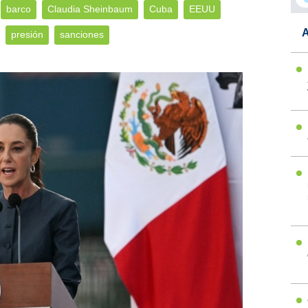
barco
Claudia Sheinbaum
Cuba
EEUU
A
presión
sanciones