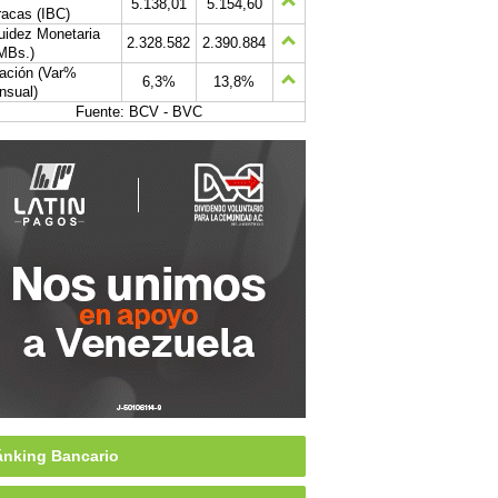
5.138,01
5.154,60
acas (IBC)
uidez Monetaria
2.328.582
2.390.884
MBs.)
lación (Var%
6,3%
13,8%
nsual)
Fuente: BCV - BVC
nking Bancario