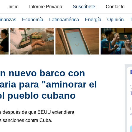
Inicio
Informe Privado
Suscríbete
Contacto
inanzas
Economía
Latinoamérica
Energía
Opinión
T
un nuevo barco con
ria para "aminorar el
el pueblo cubano
ce después de que EEUU extendiera
as sanciones contra Cuba.