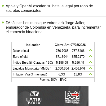
Apple y OpenAI escalan su batalla legal por robo de
secretos comerciales
#Análisis: Los retos que enfrentará Jorge Jaller,
embajador de Colombia en Venezuela, para incrementar
el comercio binacional
Indicador
Cierre Ant
07/08/2026
Dólar oficial
756.7083
757.5406
Euro oficial
871,8944
875,2170
Índice Bursátil Caracas (IBC)
5.158,98
5.256,49
Liquidez Monetaria (MMBs.)
2.390.884
2.466.946
Inflación (Var% mensual)
6,3%
13,8%
Fuente: BCV - BVC