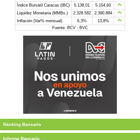
Índice Bursátil Caracas (IBC)
5.138,01
5.154,60
Liquidez Monetaria (MMBs.)
2.328.582
2.390.884
Inflación (Var% mensual)
6,3%
13,8%
Fuente: BCV - BVC
Ránking Bancario
Informe Bancario