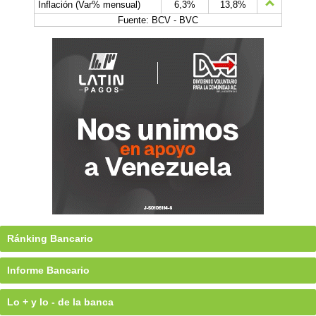
Inflación (Var% mensual)
6,3%
13,8%
Fuente: BCV - BVC
Ránking Bancario
Informe Bancario
Lo + y lo - de la banca