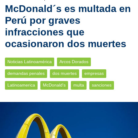
McDonald´s es multada en
Perú por graves
infracciones que
ocasionaron dos muertes
Noticias Latinoamérica
Arcos Dorados
demandas penales
dos muertes
empresas
Latinoamerica
McDonald's
multa
sanciones