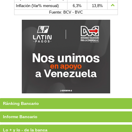
Inflación (Var% mensual)
6,3%
13,8%
Fuente: BCV - BVC
Ránking Bancario
Informe Bancario
Lo + y lo - de la banca