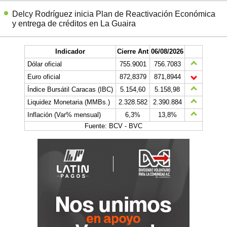
Delcy Rodríguez inicia Plan de Reactivación Económica
y entrega de créditos en La Guaira
Indicador
Cierre Ant
06/08/2026
Dólar oficial
755.9001
756.7083
Euro oficial
872,8379
871,8944
Índice Bursátil Caracas (IBC)
5.154,60
5.158,98
Liquidez Monetaria (MMBs.)
2.328.582
2.390.884
Inflación (Var% mensual)
6,3%
13,8%
Fuente: BCV - BVC