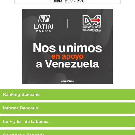
Fuente: BCV - BVC
Ránking Bancario
Informe Bancario
Lo + y lo - de la banca
Calendario Bancario