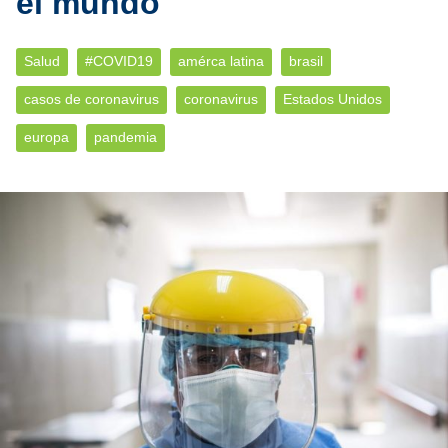
el mundo
Salud
#COVID19
amérca latina
brasil
casos de coronavirus
coronavirus
Estados Unidos
europa
pandemia