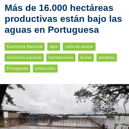
Más de 16.000 hectáreas
productivas están bajo las
aguas en Portuguesa
Economía Nacional
agro
caña de azúcar
economía nacional
Inundaciones
lluvias
pérdidas
Portuguesa
producción