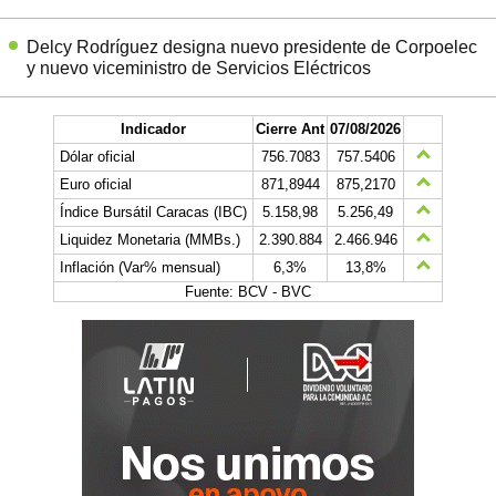
Delcy Rodríguez designa nuevo presidente de Corpoelec
y nuevo viceministro de Servicios Eléctricos
Indicador
Cierre Ant
07/08/2026
Dólar oficial
756.7083
757.5406
Euro oficial
871,8944
875,2170
Índice Bursátil Caracas (IBC)
5.158,98
5.256,49
Liquidez Monetaria (MMBs.)
2.390.884
2.466.946
Inflación (Var% mensual)
6,3%
13,8%
Fuente: BCV - BVC