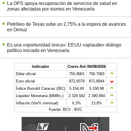
La OPS apoya recuperación de servicios de salud en
zonas afectadas por sismos en Venezuela
Petróleo de Texas sube un 2,75% a la espera de avances
en Ormuz
Es una «oportunidad única»: EEUU «aplaude» diálogo
político iniciado en Venezuela
Indicador
Cierre Ant
06/08/2026
Dólar oficial
755.9001
756.7083
Euro oficial
872,8379
871,8944
Índice Bursátil Caracas (IBC)
5.154,60
5.158,98
Liquidez Monetaria (MMBs.)
2.328.582
2.390.884
Inflación (Var% mensual)
6,3%
13,8%
Fuente: BCV - BVC