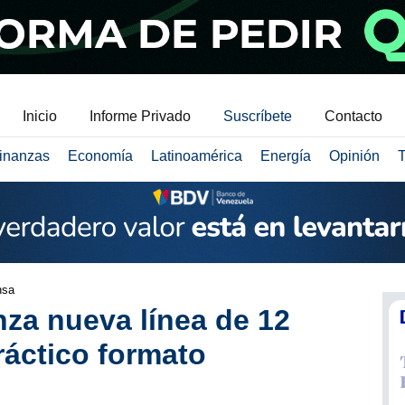
Inicio
Informe Privado
Suscríbete
Contacto
inanzas
Economía
Latinoamérica
Energía
Opinión
T
nsa
nza nueva línea de 12
ráctico formato