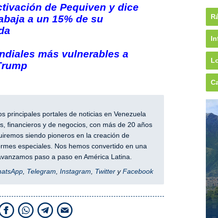
ctivación de Pequiven y dice
Rá
rabaja a un 15% de su
da
In
diales más vulnerables a
Lo
 Trump
Ca
 principales portales de noticias en Venezuela
, financieros y de negocios, con más de 20 años
iremos siendo pioneros en la creación de
nformes especiales. Nos hemos convertido en una
y avanzamos paso a paso en América Latina.
hatsApp
,
Telegram
,
Instagram
,
Twitter
y
Facebook