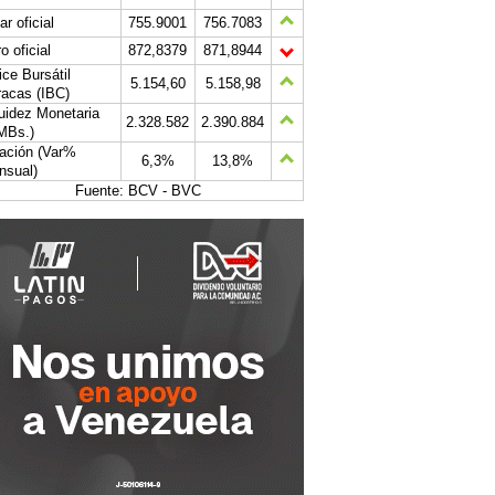
ar oficial
755.9001
756.7083
o oficial
872,8379
871,8944
ice Bursátil
5.154,60
5.158,98
acas (IBC)
uidez Monetaria
2.328.582
2.390.884
MBs.)
lación (Var%
6,3%
13,8%
nsual)
Fuente: BCV - BVC