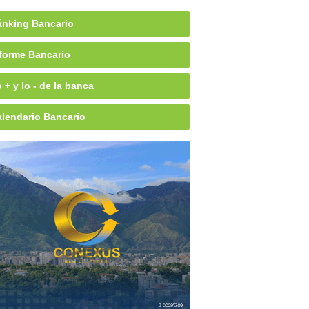
nking Bancario
forme Bancario
 + y lo - de la banca
lendario Bancario