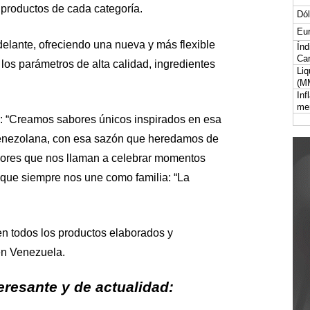
 productos de cada categoría.
Dól
Eur
elante, ofreciendo una nueva y más flexible
Índ
Car
 los parámetros de alta calidad, ingredientes
Liq
(M
Inf
me
e: “Creamos sabores únicos inspirados en esa
a venezolana, con esa sazón que heredamos de
bores que nos llaman a celebrar momentos
 que siempre nos une como familia: “La
en todos los productos elaborados y
en Venezuela.
resante y de actualidad: