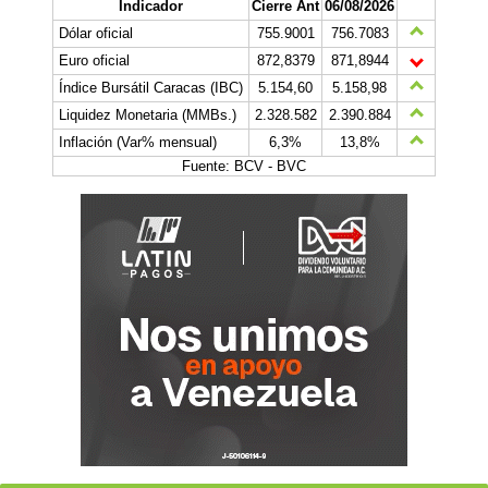
Indicador
Cierre Ant
06/08/2026
Dólar oficial
755.9001
756.7083
Euro oficial
872,8379
871,8944
Índice Bursátil Caracas (IBC)
5.154,60
5.158,98
Liquidez Monetaria (MMBs.)
2.328.582
2.390.884
Inflación (Var% mensual)
6,3%
13,8%
Fuente: BCV - BVC