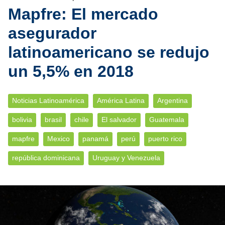
Mapfre: El mercado
asegurador
latinoamericano se redujo
un 5,5% en 2018
Noticias Latinoamérica
América Latina
Argentina
bolivia
brasil
chile
El salvador
Guatemala
mapfre
Mexico
panamá
perú
puerto rico
república dominicana
Uruguay y Venezuela