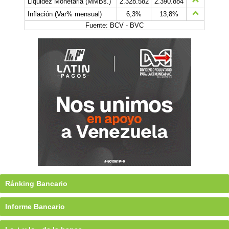
Liquidez Monetaria (MMBs.)
2.328.582
2.390.884
Inflación (Var% mensual)
6,3%
13,8%
Fuente: BCV - BVC
Ránking Bancario
Informe Bancario