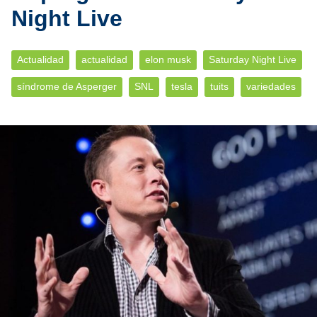
Night Live
Actualidad
actualidad
elon musk
Saturday Night Live
síndrome de Asperger
SNL
tesla
tuits
variedades