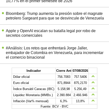
10,77% en el primer semestre de 2026
Bloomberg: Trump aumenta la presión sobre el magnate
petrolero Sargeant para que se desvincule de Venezuela
Apple y OpenAI escalan su batalla legal por robo de
secretos comerciales
#Análisis: Los retos que enfrentará Jorge Jaller,
embajador de Colombia en Venezuela, para incrementar
el comercio binacional
Indicador
Cierre Ant
07/08/2026
Dólar oficial
756.7083
757.5406
Euro oficial
871,8944
875,2170
Índice Bursátil Caracas (IBC)
5.158,98
5.256,49
Liquidez Monetaria (MMBs.)
2.390.884
2.466.946
Inflación (Var% mensual)
6,3%
13,8%
Fuente: BCV - BVC