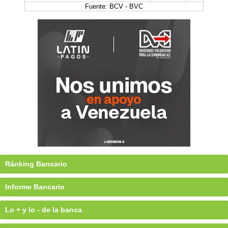
Fuente: BCV - BVC
Ránking Bancario
Informe Bancario
Lo + y lo - de la banca