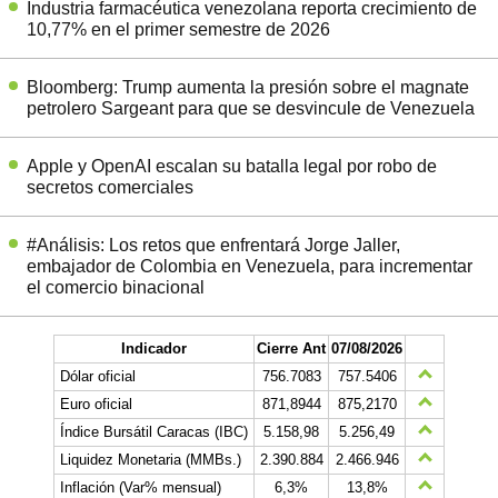
Industria farmacéutica venezolana reporta crecimiento de
10,77% en el primer semestre de 2026
Bloomberg: Trump aumenta la presión sobre el magnate
petrolero Sargeant para que se desvincule de Venezuela
Apple y OpenAI escalan su batalla legal por robo de
secretos comerciales
#Análisis: Los retos que enfrentará Jorge Jaller,
embajador de Colombia en Venezuela, para incrementar
el comercio binacional
Indicador
Cierre Ant
07/08/2026
Dólar oficial
756.7083
757.5406
Euro oficial
871,8944
875,2170
Índice Bursátil Caracas (IBC)
5.158,98
5.256,49
Liquidez Monetaria (MMBs.)
2.390.884
2.466.946
Inflación (Var% mensual)
6,3%
13,8%