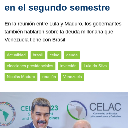
en el segundo semestre
En la reunión entre Lula y Maduro, los gobernantes
también hablaron sobre la deuda millonaria que
Venezuela tiene con Brasil
Actualidad
brasil
celac
deuda
elecciones presidenciales
inversión
Lula da Silva
Nicolás Maduro
reunión
Venezuela