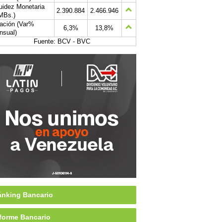
uidez Monetaria
2.390.884
2.466.946
MBs.)
lación (Var%
6,3%
13,8%
nsual)
Fuente: BCV - BVC
nking Bancario
forme Bancario