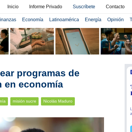
Inicio
Informe Privado
Suscríbete
Contacto
inanzas
Economía
Latinoamérica
Energía
Opinión
T
dear programas de
n en economía
mía
misión sucre
Nicolás Maduro