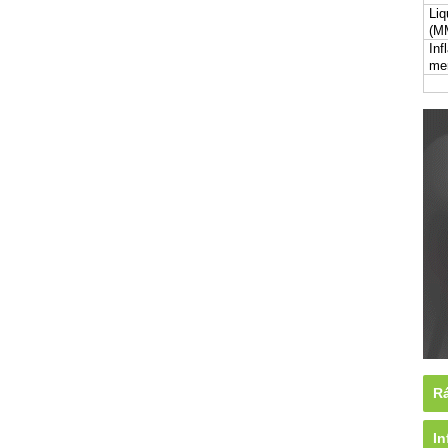
Liq
(M
Inf
me
Rá
In