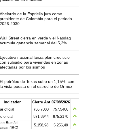
Abelardo de la Espriella jura como
presidente de Colombia para el periodo
2026-2030
Wall Street cierra en verde y el Nasdaq
acumula ganancia semanal del 5,2%
Ejecutivo nacional lanza plan crediticio
con subsidio para viviendas en zonas
afectadas por los sismos
El petróleo de Texas sube un 1,15%, con
la vista puesta en el estrecho de Ormuz
Indicador
Cierre Ant
07/08/2026
ar oficial
756.7083
757.5406
o oficial
871,8944
875,2170
ice Bursátil
5.158,98
5.256,49
acas (IBC)