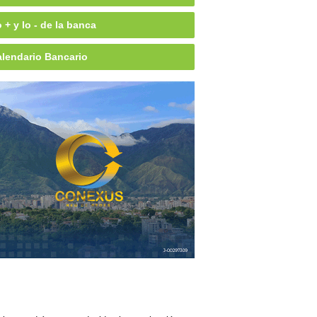
 + y lo - de la banca
lendario Bancario