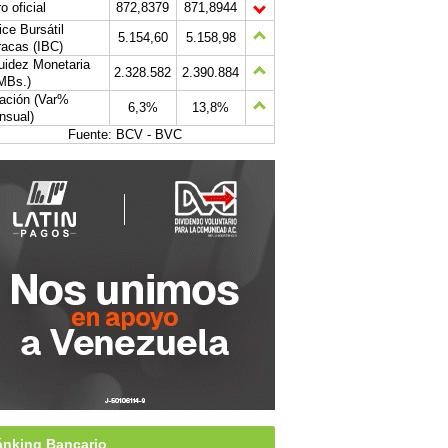
o oficial
872,8379
871,8944
ice Bursátil
5.154,60
5.158,98
acas (IBC)
uidez Monetaria
2.328.582
2.390.884
MBs.)
lación (Var%
6,3%
13,8%
nsual)
Fuente: BCV - BVC
nking Bancario