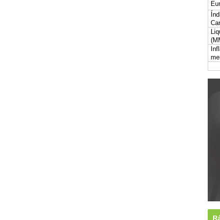
Eur
Índ
Car
Liq
(M
Inf
me
Rá