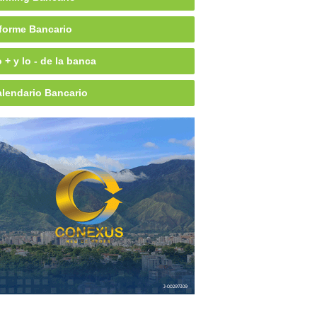
forme Bancario
 + y lo - de la banca
lendario Bancario