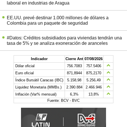
laboral en industrias de Aragua
EE.UU. prevé destinar 1.000 millones de dólares a
Colombia para un paquete de seguridad
#Datos: Créditos subsidiados para viviendas tendrán una
tasa de 5% y se analiza exoneración de aranceles
Indicador
Cierre Ant
07/08/2026
Dólar oficial
756.7083
757.5406
Euro oficial
871,8944
875,2170
Índice Bursátil Caracas (IBC)
5.158,98
5.256,49
Liquidez Monetaria (MMBs.)
2.390.884
2.466.946
Inflación (Var% mensual)
6,3%
13,8%
Fuente: BCV - BVC