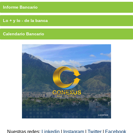
Informe Bancario
Lo + y lo - de la banca
Calendario Bancario
Nuestras redes:
Linkedin
|
Instagram
|
Twitter
|
Facebook