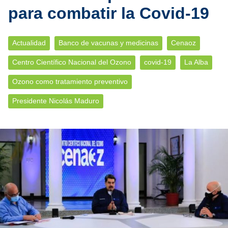
para combatir la Covid-19
Actualidad
Banco de vacunas y medicinas
Cenaoz
Centro Científico Nacional del Ozono
covid-19
La Alba
Ozono como tratamiento preventivo
Presidente Nicolás Maduro