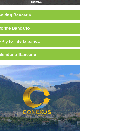
nking Bancario
forme Bancario
 + y lo - de la banca
lendario Bancario