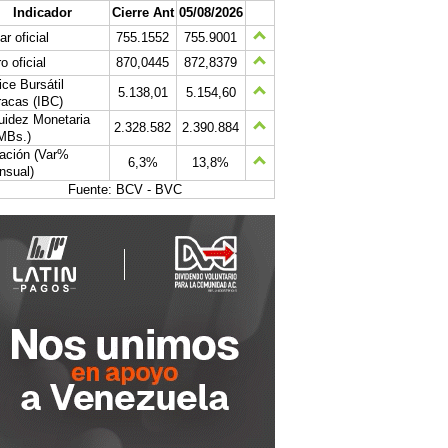
Indicador
Cierre Ant
05/08/2026
ar oficial
755.1552
755.9001
o oficial
870,0445
872,8379
ice Bursátil
5.138,01
5.154,60
acas (IBC)
uidez Monetaria
2.328.582
2.390.884
MBs.)
lación (Var%
6,3%
13,8%
nsual)
Fuente: BCV - BVC