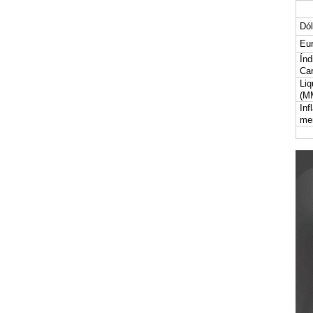
Dól
Eur
Índ
Car
Liq
(M
Inf
me