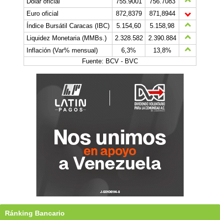
Dólar oficial
755.9001
756.7083
Euro oficial
872,8379
871,8944
Índice Bursátil Caracas (IBC)
5.154,60
5.158,98
Liquidez Monetaria (MMBs.)
2.328.582
2.390.884
Inflación (Var% mensual)
6,3%
13,8%
Fuente: BCV - BVC
Ránking Bancario