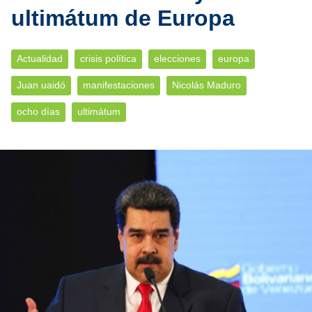
ultimátum de Europa
Actualidad
crisis política
elecciones
europa
Juan uaidó
manifestaciones
Nicolás Maduro
ocho días
ultimátum