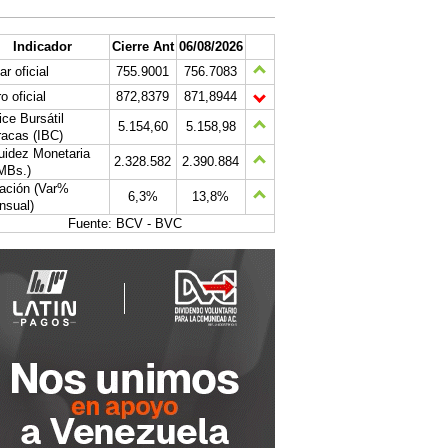
Indicador
Cierre Ant
06/08/2026
ar oficial
755.9001
756.7083
o oficial
872,8379
871,8944
ice Bursátil
5.154,60
5.158,98
acas (IBC)
uidez Monetaria
2.328.582
2.390.884
MBs.)
lación (Var%
6,3%
13,8%
nsual)
Fuente: BCV - BVC