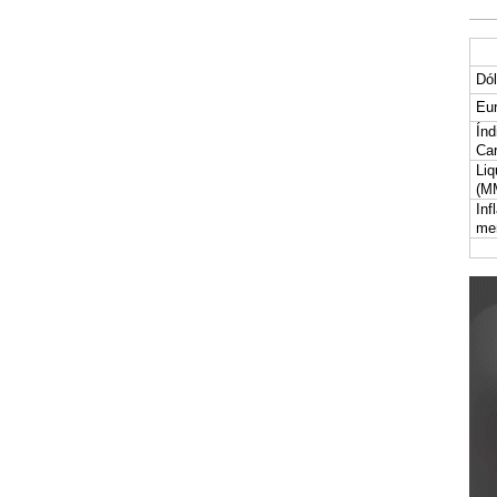
Dól
Eur
Índ
Car
Liq
(M
Inf
me