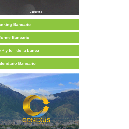
nking Bancario
forme Bancario
 + y lo - de la banca
lendario Bancario