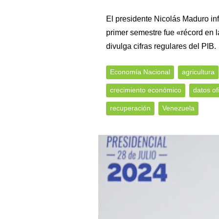
El presidente Nicolás Maduro in
primer semestre fue «récord en l
divulga cifras regulares del PIB.
Economía Nacional
agricultura
crecimiento económico
datos of
recuperación
Venezuela