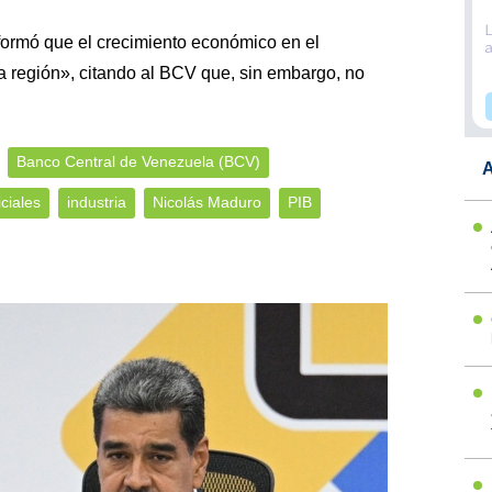
formó que el crecimiento económico en el
a región», citando al BCV que, sin embargo, no
Banco Central de Venezuela (BCV)
A
iciales
industria
Nicolás Maduro
PIB