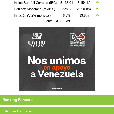
Índice Bursátil Caracas (IBC)
5.138,01
5.154,60
Liquidez Monetaria (MMBs.)
2.328.582
2.390.884
Inflación (Var% mensual)
6,3%
13,8%
Fuente: BCV - BVC
Ránking Bancario
Informe Bancario