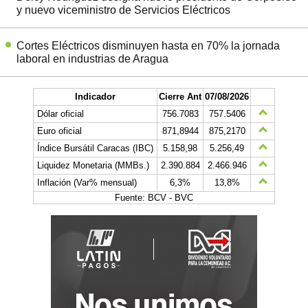
y nuevo viceministro de Servicios Eléctricos
Cortes Eléctricos disminuyen hasta en 70% la jornada
laboral en industrias de Aragua
Indicador
Cierre Ant
07/08/2026
Dólar oficial
756.7083
757.5406
Euro oficial
871,8944
875,2170
Índice Bursátil Caracas (IBC)
5.158,98
5.256,49
Liquidez Monetaria (MMBs.)
2.390.884
2.466.946
Inflación (Var% mensual)
6,3%
13,8%
Fuente: BCV - BVC