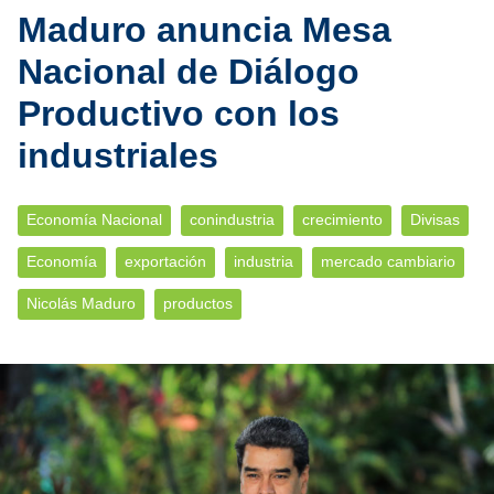
Maduro anuncia Mesa
Nacional de Diálogo
Productivo con los
industriales
Economía Nacional
conindustria
crecimiento
Divisas
Economía
exportación
industria
mercado cambiario
Nicolás Maduro
productos