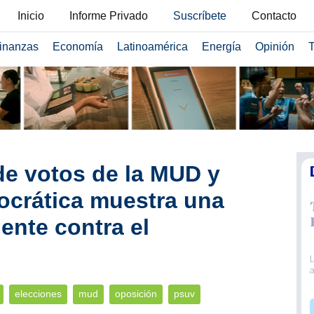
Inicio
Informe Privado
Suscríbete
Contacto
inanzas
Economía
Latinoamérica
Energía
Opinión
T
e votos de la MUD y
ocrática muestra una
ente contra el
elecciones
mud
oposición
psuv