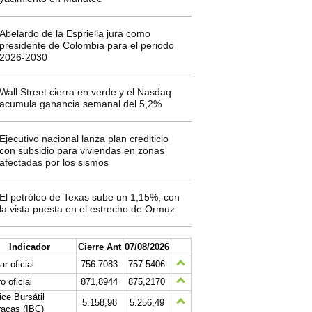
Abelardo de la Espriella jura como
presidente de Colombia para el periodo
2026-2030
Wall Street cierra en verde y el Nasdaq
acumula ganancia semanal del 5,2%
Ejecutivo nacional lanza plan crediticio
con subsidio para viviendas en zonas
afectadas por los sismos
El petróleo de Texas sube un 1,15%, con
la vista puesta en el estrecho de Ormuz
Indicador
Cierre Ant
07/08/2026
ar oficial
756.7083
757.5406
o oficial
871,8944
875,2170
ice Bursátil
5.158,98
5.256,49
acas (IBC)