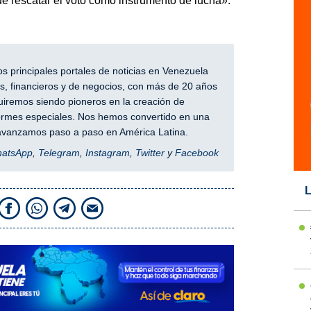
e rescatar el voto como instrumento de lucha».
 principales portales de noticias en Venezuela
, financieros y de negocios, con más de 20 años
iremos siendo pioneros en la creación de
nformes especiales. Nos hemos convertido en una
y avanzamos paso a paso en América Latina.
hatsApp
,
Telegram
,
Instagram
,
Twitter
y
Facebook
L