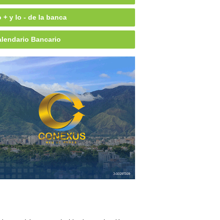
 + y lo - de la banca
lendario Bancario