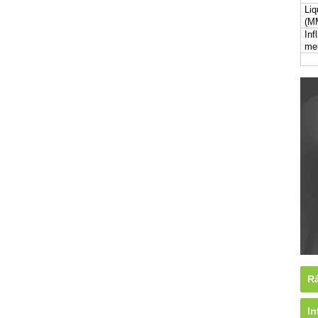
Liq
(M
Inf
me
Rá
In