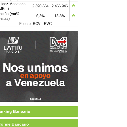
uidez Monetaria
2.390.884
2.466.946
MBs.)
lación (Var%
6,3%
13,8%
nsual)
Fuente: BCV - BVC
nking Bancario
forme Bancario