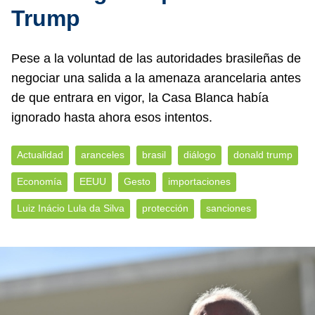
Trump
Pese a la voluntad de las autoridades brasileñas de
negociar una salida a la amenaza arancelaria antes
de que entrara en vigor, la Casa Blanca había
ignorado hasta ahora esos intentos.
Actualidad
aranceles
brasil
diálogo
donald trump
Economía
EEUU
Gesto
importaciones
Luiz Inácio Lula da Silva
protección
sanciones