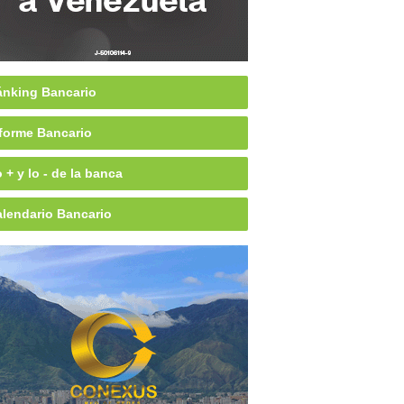
nking Bancario
forme Bancario
 + y lo - de la banca
lendario Bancario