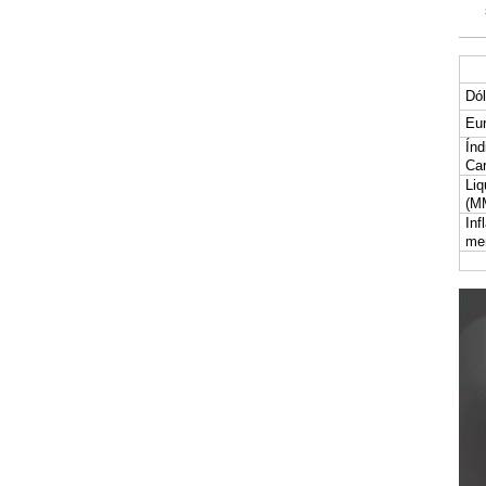
Dól
Eur
Índ
Car
Liq
(M
Inf
me