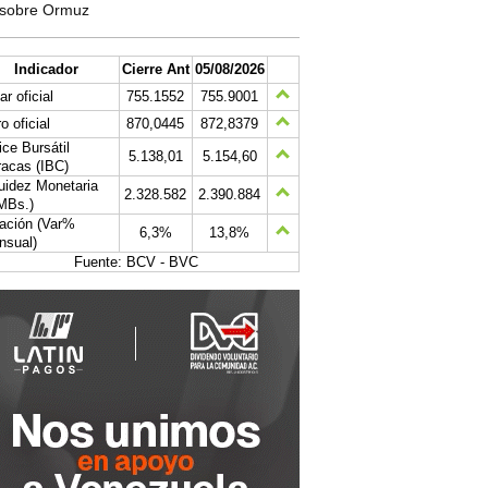
sobre Ormuz
Indicador
Cierre Ant
05/08/2026
ar oficial
755.1552
755.9001
o oficial
870,0445
872,8379
ice Bursátil
5.138,01
5.154,60
acas (IBC)
uidez Monetaria
2.328.582
2.390.884
MBs.)
lación (Var%
6,3%
13,8%
nsual)
Fuente: BCV - BVC