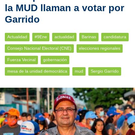
la MUD llaman a votar por
Garrido
Actualidad
#9Ene
actualidad
Barinas
candidatura
Consejo Nacional Electoral (CNE)
elecciones regionales
Fuerza Vecinal
gobernación
mesa de la unidad democrática
mud
Sergio Garrido