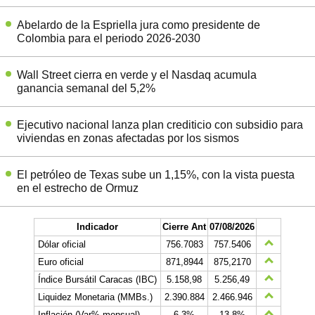
Abelardo de la Espriella jura como presidente de
Colombia para el periodo 2026-2030
Wall Street cierra en verde y el Nasdaq acumula
ganancia semanal del 5,2%
Ejecutivo nacional lanza plan crediticio con subsidio para
viviendas en zonas afectadas por los sismos
El petróleo de Texas sube un 1,15%, con la vista puesta
en el estrecho de Ormuz
Indicador
Cierre Ant
07/08/2026
Dólar oficial
756.7083
757.5406
Euro oficial
871,8944
875,2170
Índice Bursátil Caracas (IBC)
5.158,98
5.256,49
Liquidez Monetaria (MMBs.)
2.390.884
2.466.946
Inflación (Var% mensual)
6,3%
13,8%