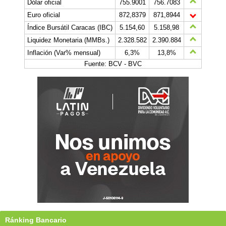
Dólar oficial
755.9001
756.7083
Euro oficial
872,8379
871,8944
Índice Bursátil Caracas (IBC)
5.154,60
5.158,98
Liquidez Monetaria (MMBs.)
2.328.582
2.390.884
Inflación (Var% mensual)
6,3%
13,8%
Fuente: BCV - BVC
Ránking Bancario