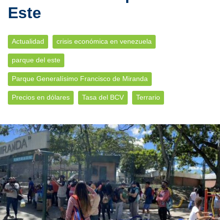
Este
Actualidad
crisis económica en venezuela
parque del este
Parque Generalísimo Francisco de Miranda
Precios en dólares
Tasa del BCV
Terrario