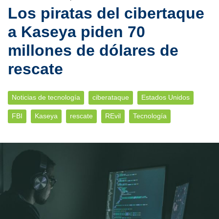
Los piratas del cibertaque
a Kaseya piden 70
millones de dólares de
rescate
Noticias de tecnología
ciberataque
Estados Unidos
FBI
Kaseya
rescate
REvil
Tecnología