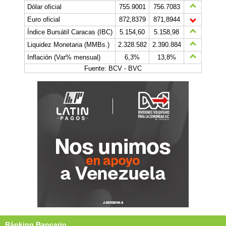
Dólar oficial
755.9001
756.7083
Euro oficial
872,8379
871,8944
Índice Bursátil Caracas (IBC)
5.154,60
5.158,98
Liquidez Monetaria (MMBs.)
2.328.582
2.390.884
Inflación (Var% mensual)
6,3%
13,8%
Fuente: BCV - BVC
Ránking Bancario