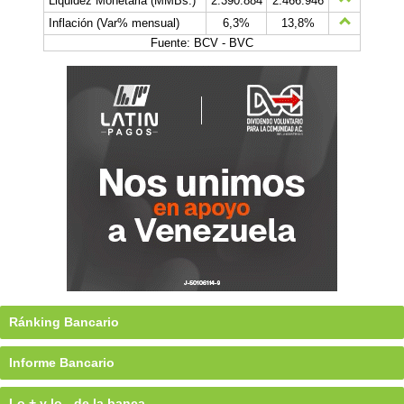
Liquidez Monetaria (MMBs.)
2.390.884
2.466.946
Inflación (Var% mensual)
6,3%
13,8%
Fuente: BCV - BVC
Ránking Bancario
Informe Bancario
Lo + y lo - de la banca