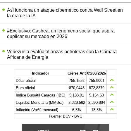
Así funciona un ataque cibernético contra Wall Street en
la era de la IA
#Exclusivo: Cashea, un fenómeno social que aspira
duplicar su mercado en 2026
Venezuela evalúa alianzas petroleras con la Cámara
Africana de Energía
Indicador
Cierre Ant
05/08/2026
Dólar oficial
755.1552
755.9001
Euro oficial
870,0445
872,8379
Índice Bursátil Caracas (IBC)
5.138,01
5.154,60
Liquidez Monetaria (MMBs.)
2.328.582
2.390.884
Inflación (Var% mensual)
6,3%
13,8%
Fuente: BCV - BVC