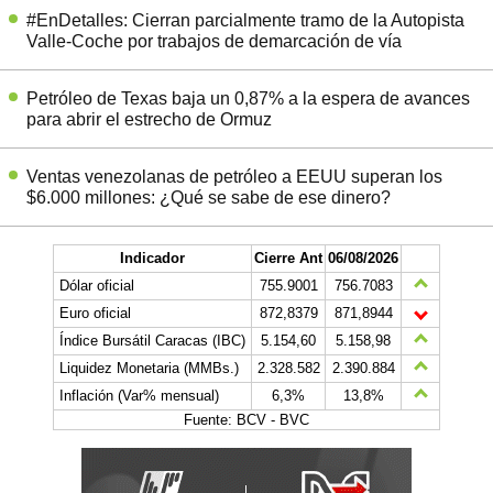
#EnDetalles: Cierran parcialmente tramo de la Autopista
Valle-Coche por trabajos de demarcación de vía
Petróleo de Texas baja un 0,87% a la espera de avances
para abrir el estrecho de Ormuz
Ventas venezolanas de petróleo a EEUU superan los
$6.000 millones: ¿Qué se sabe de ese dinero?
Indicador
Cierre Ant
06/08/2026
Dólar oficial
755.9001
756.7083
Euro oficial
872,8379
871,8944
Índice Bursátil Caracas (IBC)
5.154,60
5.158,98
Liquidez Monetaria (MMBs.)
2.328.582
2.390.884
Inflación (Var% mensual)
6,3%
13,8%
Fuente: BCV - BVC