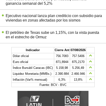
ganancia semanal del 5,2%
Ejecutivo nacional lanza plan crediticio con subsidio para
viviendas en zonas afectadas por los sismos
El petróleo de Texas sube un 1,15%, con la vista puesta
en el estrecho de Ormuz
Indicador
Cierre Ant
07/08/2026
Dólar oficial
756.7083
757.5406
Euro oficial
871,8944
875,2170
Índice Bursátil Caracas (IBC)
5.158,98
5.256,49
Liquidez Monetaria (MMBs.)
2.390.884
2.466.946
Inflación (Var% mensual)
6,3%
13,8%
Fuente: BCV - BVC